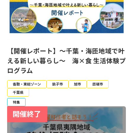
【開催レポート】～千葉・海匝地域で叶
える新しい暮らし～ 海×食 生活体験プ
ログラム
香取・東総ゾーン
銚子市
旭市
匝瑳市
千葉県
特集