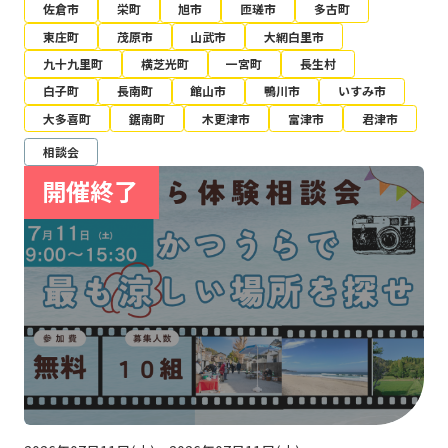
佐倉市
栄町
旭市
匝瑳市
多古町
東庄町
茂原市
山武市
大網白里市
九十九里町
横芝光町
一宮町
長生村
白子町
長南町
館山市
鴨川市
いすみ市
大多喜町
鋸南町
木更津市
富津市
君津市
相談会