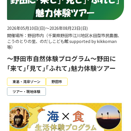
2026年05月10日(日)～2026年08月23日(日)
開催場所：野田市内（千葉県野田市江川地区水田型市民農園、
こうのとりの里、のだしこども館 supported by kikkoman
等）
～野田市自然体験プログラム～野田に
｢来て｣｢見て｣｢ふれて｣魅力体験ツアー
東葛・湾岸ゾーン
野田市
ツアー・現地体験