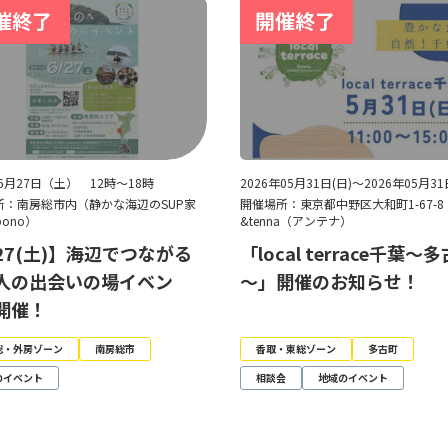
年6月27日（土） 12時～18時
2026年05月31日(日)～2026年05月31
所：南房総市内（静かな海辺のSUP家
開催場所：東京都中野区大和町1-67-
pono）
&tenna（アンテナ）
/27(土)】海辺でつながる
「local terrace千葉～
人の出会いの場イベン
～」開催のお知らせ！
開催！
総・外房ゾーン
南房総市
香取・東総ゾーン
多古町
のイベント
相談会
地域のイベント