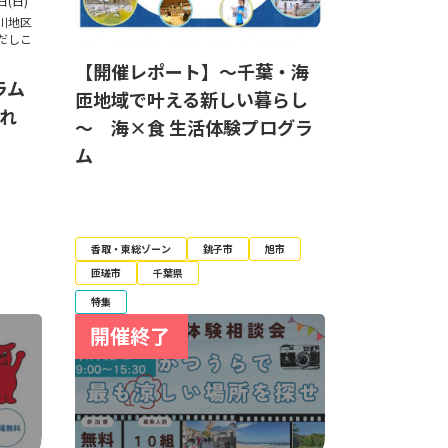
日(日)
川地区
だしこ
【開催レポート】～千葉・海
ラム
匝地域で叶える新しい暮らし
ふれ
～ 海×食 生活体験プログラ
ム
香取・東総ゾーン
銚子市
旭市
匝瑳市
千葉県
特集