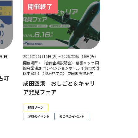
日(日)
2026年06月16日(火)～2026年06月16日(火)
8
開催場所：〈合同企業説明会〉 幕張メッセ 国
際会議場2F コンベンションホール 千葉市美浜
区中瀬2-1 〈空港見学会〉 成田国際空港内
多古町
成田空港 おしごと＆キャリ
ア発見フェア
印旛ゾーン
地域のイベント
その他のイベント