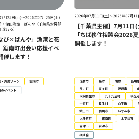
2026年07月11日(土)～2026年07月11
07月25日(土)～2026年07月25日(土)
所：保田漁協 ばんや（千葉県安房郡
【千葉県主催】7月11日(
浜99-5）
「ちば移住相談会2026
なび×ばんや」漁港と花
開催します！
、鋸南町出会い応援イベ
開催します！
総・外房ゾーン
鋸南町
佐倉市
栄町
旭市
匝瑳
多古町
東庄町
茂原市
他のイベント
大網白里市
九十九里町
横芝
一宮町
長生村
白子町
館山市
鴨川市
いすみ市
大多喜町
鋸南町
木更津市
富津市
君津市
相談会