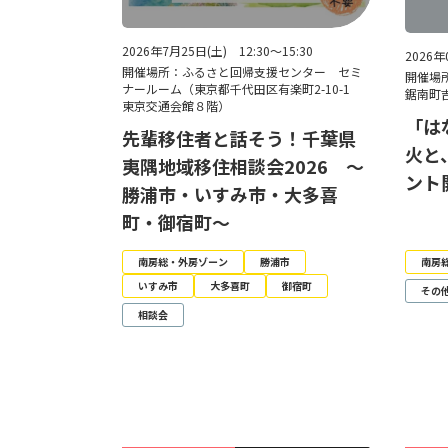
2026年7月25日(土) 12:30～15:30
2026年
開催場所：ふるさと回帰支援センター セミ
開催場
ナールーム（東京都千代田区有楽町2-10-1
鋸南町吉
東京交通会館８階）
「は
先輩移住者と話そう！千葉県
火と
夷隅地域移住相談会2026 ～
ント
勝浦市・いすみ市・大多喜
町・御宿町～
南房総・外房ゾーン
勝浦市
南房
いすみ市
大多喜町
御宿町
その
相談会