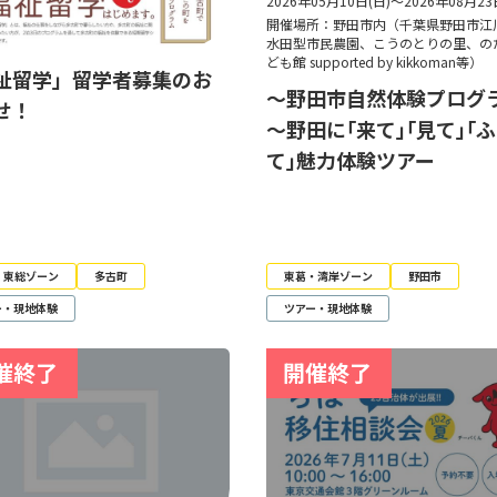
2026年05月10日(日)～2026年08月23
開催場所：野田市内（千葉県野田市江
水田型市民農園、こうのとりの里、の
ども館 supported by kikkoman等）
祉留学」留学者募集のお
～野田市自然体験プログ
せ！
～野田に｢来て｣｢見て｣｢
て｣魅力体験ツアー
・東総ゾーン
多古町
東葛・湾岸ゾーン
野田市
ー・現地体験
ツアー・現地体験