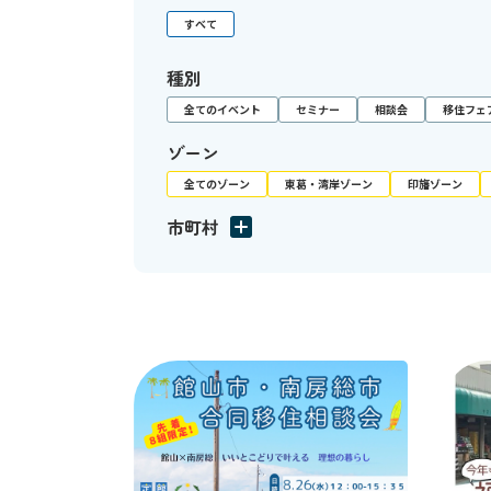
すべて
種別
全てのイベント
セミナー
相談会
移住フェ
ゾーン
全てのゾーン
東葛・湾岸ゾーン
印旛ゾーン
市町村