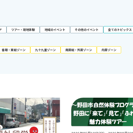
ア
ツアー・現地体験
地域のイベント
その他のイベント
全てのトピックス
香取・東総ゾーン
九十九里ゾーン
南房総・外房ゾーン
内房ゾーン