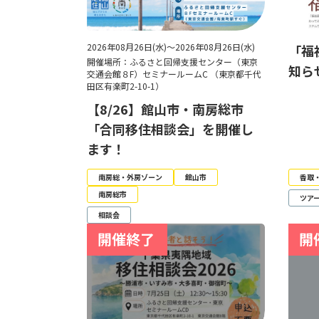
2026年08月26日(水)～2026年08月26日(水)
「福
開催場所：ふるさと回帰支援センター（東京
知ら
交通会館８F）セミナールームC （東京都千代
田区有楽町2-10-1）
【8/26】館山市・南房総市
「合同移住相談会」を開催し
ます！
南房総・外房ゾーン
館山市
香取
南房総市
ツア
相談会