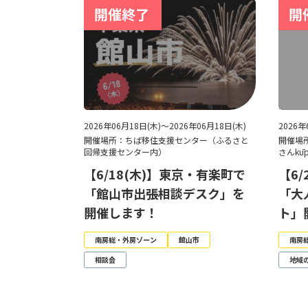
2026年06月18日(木)～2026年06月18日(木)
2026
開催場所：ちば移住支援センター（ふるさと
開催場
回帰支援センター内）
さんkū
【6/18(木)】東京・有楽町で
【6
「館山市出張相談デスク」を
「大
開催します！
ト」
南房総・外房ゾーン
館山市
南房
相談会
地域