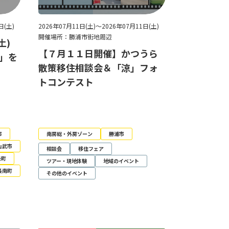
日(土)
2026年07月11日(土)～2026年07月11日(土)
開催場所：勝浦市街地周辺
土)
【７月１１日開催】かつうら
夏」を
散策移住相談会＆「涼」フォ
トコンテスト
市
南房総・外房ゾーン
勝浦市
山武市
相談会
移住フェア
光町
ツアー・現地体験
地域のイベント
長南町
その他のイベント