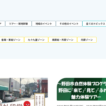
ア
ツアー・現地体験
地域のイベント
その他のイベント
全てのトピックス
香取・東総ゾーン
九十九里ゾーン
南房総・外房ゾーン
内房ゾーン