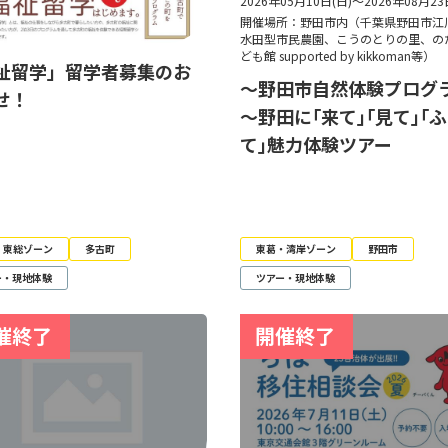
2026年05月10日(日)～2026年08月23
開催場所：野田市内（千葉県野田市江
水田型市民農園、こうのとりの里、の
ども館 supported by kikkoman等）
祉留学」留学者募集のお
～野田市自然体験プログ
せ！
～野田に｢来て｣｢見て｣｢
て｣魅力体験ツアー
・東総ゾーン
多古町
東葛・湾岸ゾーン
野田市
ー・現地体験
ツアー・現地体験