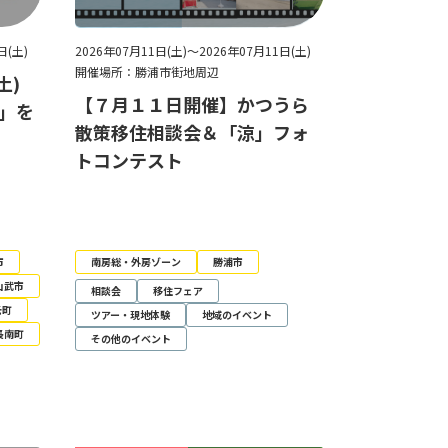
日(土)
2026年07月11日(土)～2026年07月11日(土)
開催場所：勝浦市街地周辺
土)
【７月１１日開催】かつうら
夏」を
散策移住相談会＆「涼」フォ
トコンテスト
市
南房総・外房ゾーン
勝浦市
山武市
相談会
移住フェア
光町
ツアー・現地体験
地域のイベント
長南町
その他のイベント