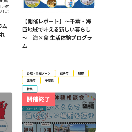
日(日)
川地区
だしこ
【開催レポート】～千葉・海
ラム
匝地域で叶える新しい暮らし
ふれ
～ 海×食 生活体験プログラ
ム
香取・東総ゾーン
銚子市
旭市
匝瑳市
千葉県
特集