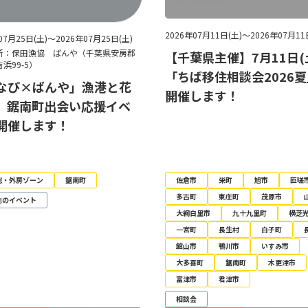
2026年07月11日(土)～2026年07月11
07月25日(土)～2026年07月25日(土)
所：保田漁協 ばんや（千葉県安房郡
【千葉県主催】7月11日(
浜99-5）
「ちば移住相談会2026
なび×ばんや」漁港と花
開催します！
、鋸南町出会い応援イベ
開催します！
総・外房ゾーン
鋸南町
佐倉市
栄町
旭市
匝瑳
多古町
東庄町
茂原市
他のイベント
大網白里市
九十九里町
横芝
一宮町
長生村
白子町
館山市
鴨川市
いすみ市
大多喜町
鋸南町
木更津市
富津市
君津市
相談会