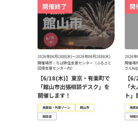
2026年06月18日(木)～2026年06月18日(木)
2026
開催場所：ちば移住支援センター（ふるさと
開催場
回帰支援センター内）
さんkū
【6/18(木)】東京・有楽町で
【6
「館山市出張相談デスク」を
「大
開催します！
ト」
南房総・外房ゾーン
館山市
南房
相談会
地域