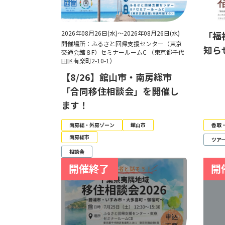
2026年08月26日(水)～2026年08月26日(水)
「福
開催場所：ふるさと回帰支援センター（東京
知ら
交通会館８F）セミナールームC （東京都千代
田区有楽町2-10-1）
【8/26】館山市・南房総市
「合同移住相談会」を開催し
ます！
南房総・外房ゾーン
館山市
香取
南房総市
ツア
相談会