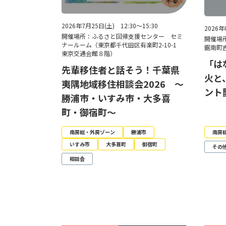
2026年7月25日(土) 12:30～15:30
2026年
開催場所：ふるさと回帰支援センター セミ
開催場
ナールーム（東京都千代田区有楽町2-10-1
鋸南町吉
東京交通会館８階）
「は
先輩移住者と話そう！千葉県
火と
夷隅地域移住相談会2026 ～
ント
勝浦市・いすみ市・大多喜
町・御宿町～
南房総・外房ゾーン
勝浦市
南房
いすみ市
大多喜町
御宿町
その
相談会