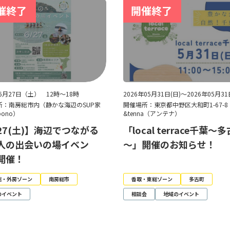
年6月27日（土） 12時～18時
2026年05月31日(日)～2026年05月31
所：南房総市内（静かな海辺のSUP家
開催場所：東京都中野区大和町1-67-
pono）
&tenna（アンテナ）
/27(土)】海辺でつながる
「local terrace千葉～
人の出会いの場イベン
～」開催のお知らせ！
開催！
総・外房ゾーン
南房総市
香取・東総ゾーン
多古町
のイベント
相談会
地域のイベント