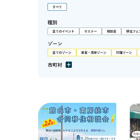
すべて
種別
全てのイベント
セミナー
相談会
移住フェ
ゾーン
全てのゾーン
東葛・湾岸ゾーン
印旛ゾーン
市町村