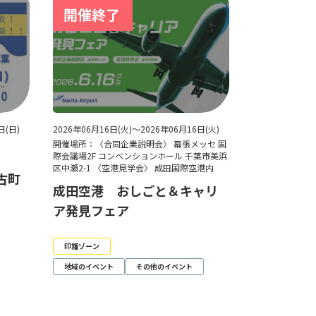
日(日)
2026年06月16日(火)～2026年06月16日(火)
8
開催場所：〈合同企業説明会〉 幕張メッセ 国
際会議場2F コンベンションホール 千葉市美浜
区中瀬2-1 〈空港見学会〉 成田国際空港内
多古町
成田空港 おしごと＆キャリ
ア発見フェア
印旛ゾーン
地域のイベント
その他のイベント