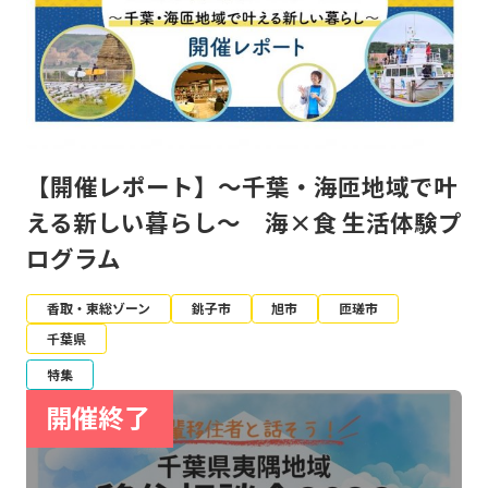
【開催レポート】～千葉・海匝地域で叶
える新しい暮らし～ 海×食 生活体験プ
ログラム
香取・東総ゾーン
銚子市
旭市
匝瑳市
千葉県
特集