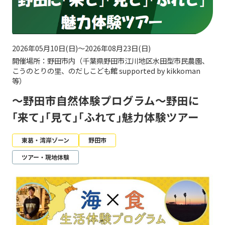
2026年05月10日(日)～2026年08月23日(日)
開催場所：野田市内（千葉県野田市江川地区水田型市民農園、
こうのとりの里、のだしこども館 supported by kikkoman
等）
～野田市自然体験プログラム～野田に
｢来て｣｢見て｣｢ふれて｣魅力体験ツアー
東葛・湾岸ゾーン
野田市
ツアー・現地体験