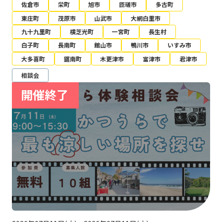
佐倉市
栄町
旭市
匝瑳市
多古町
東庄町
茂原市
山武市
大網白里市
九十九里町
横芝光町
一宮町
長生村
白子町
長南町
館山市
鴨川市
いすみ市
大多喜町
鋸南町
木更津市
富津市
君津市
相談会