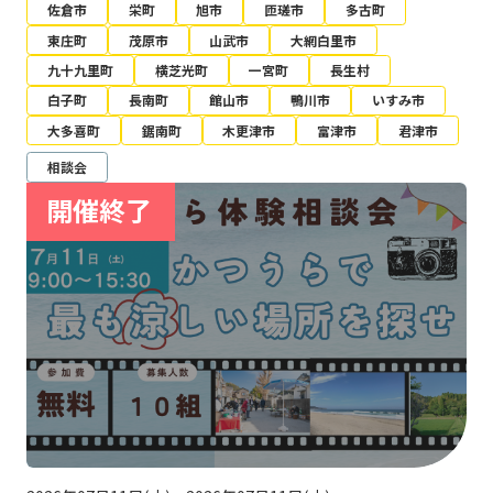
佐倉市
栄町
旭市
匝瑳市
多古町
東庄町
茂原市
山武市
大網白里市
九十九里町
横芝光町
一宮町
長生村
白子町
長南町
館山市
鴨川市
いすみ市
大多喜町
鋸南町
木更津市
富津市
君津市
相談会