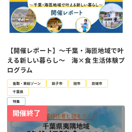
【開催レポート】～千葉・海匝地域で叶
える新しい暮らし～ 海×食 生活体験プ
ログラム
香取・東総ゾーン
銚子市
旭市
匝瑳市
千葉県
特集