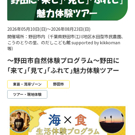
2026年05月10日(日)～2026年08月23日(日)
開催場所：野田市内（千葉県野田市江川地区水田型市民農園、
こうのとりの里、のだしこども館 supported by kikkoman
等）
～野田市自然体験プログラム～野田に
｢来て｣｢見て｣｢ふれて｣魅力体験ツアー
東葛・湾岸ゾーン
野田市
ツアー・現地体験