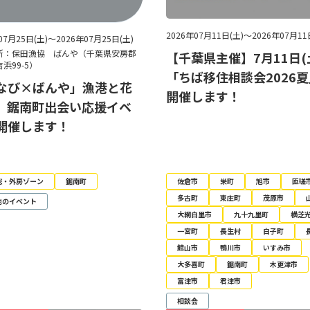
2026年07月11日(土)～2026年07月11
07月25日(土)～2026年07月25日(土)
所：保田漁協 ばんや（千葉県安房郡
【千葉県主催】7月11日(
浜99-5）
「ちば移住相談会2026
なび×ばんや」漁港と花
開催します！
、鋸南町出会い応援イベ
開催します！
総・外房ゾーン
鋸南町
佐倉市
栄町
旭市
匝瑳
多古町
東庄町
茂原市
他のイベント
大網白里市
九十九里町
横芝
一宮町
長生村
白子町
館山市
鴨川市
いすみ市
大多喜町
鋸南町
木更津市
富津市
君津市
相談会