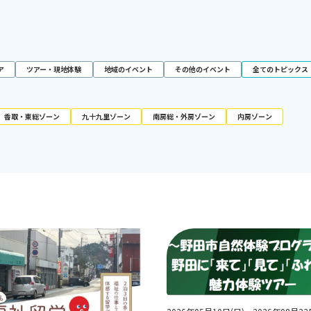
ア
ツアー・現地体験
地域のイベント
その他のイベント
全てのトピックス
香取・東総ゾーン
九十九里ゾーン
南房総・外房ゾーン
内房ゾーン