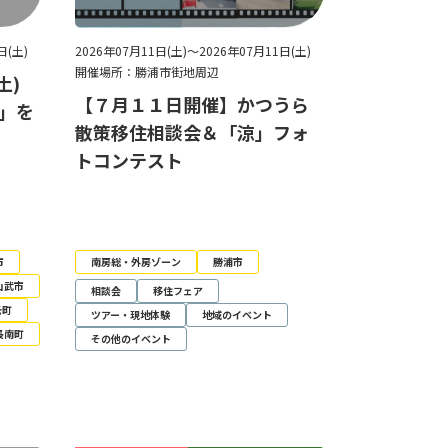
日(土)
2026年07月11日(土)～2026年07月11日(土)
開催場所：勝浦市街地周辺
土)
【７月１１日開催】かつうら
夏」を
散策移住相談会＆「涼」フォ
トコンテスト
市
南房総・外房ゾーン
勝浦市
山武市
相談会
移住フェア
光町
ツアー・現地体験
地域のイベント
長南町
その他のイベント