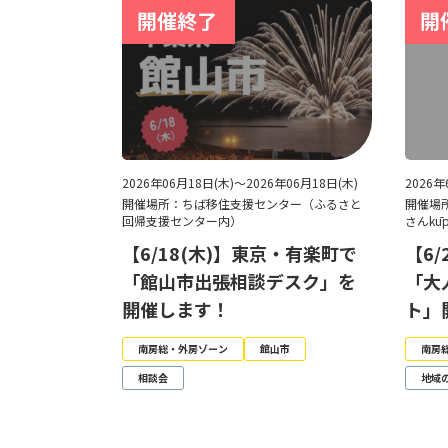
2026年06月18日(木)～2026年06月18日(木)
2026
開催場所：ちば移住支援センター（ふるさと
開催場
回帰支援センター内）
さんkū
【6/18(木)】東京・有楽町で
【6
「館山市出張相談デスク」を
「大
開催します！
ト」
南房総・外房ゾーン
館山市
南房
相談会
地域