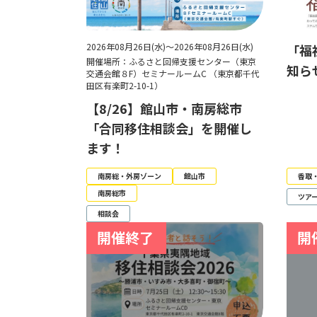
2026年08月26日(水)～2026年08月26日(水)
「福
開催場所：ふるさと回帰支援センター（東京
知ら
交通会館８F）セミナールームC （東京都千代
田区有楽町2-10-1）
【8/26】館山市・南房総市
「合同移住相談会」を開催し
ます！
南房総・外房ゾーン
館山市
香取
南房総市
ツア
相談会