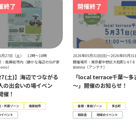
年6月27日（土） 12時～18時
2026年05月31日(日)～2026年05月31
所：南房総市内（静かな海辺のSUP家
開催場所：東京都中野区大和町1-67-
pono）
&tenna（アンテナ）
/27(土)】海辺でつながる
「local terrace千葉～
人の出会いの場イベン
～」開催のお知らせ！
開催！
総・外房ゾーン
南房総市
香取・東総ゾーン
多古町
のイベント
相談会
地域のイベント