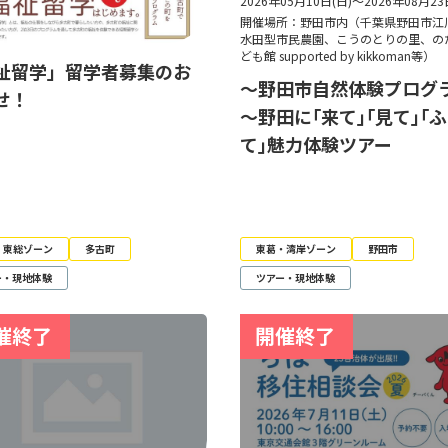
2026年05月10日(日)～2026年08月23
開催場所：野田市内（千葉県野田市江
水田型市民農園、こうのとりの里、の
ども館 supported by kikkoman等）
祉留学」留学者募集のお
～野田市自然体験プログ
せ！
～野田に｢来て｣｢見て｣｢
て｣魅力体験ツアー
・東総ゾーン
多古町
東葛・湾岸ゾーン
野田市
ー・現地体験
ツアー・現地体験