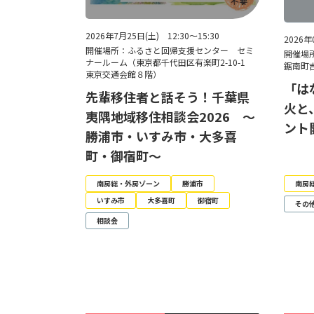
2026年7月25日(土) 12:30～15:30
2026年
開催場所：ふるさと回帰支援センター セミ
開催場
ナールーム（東京都千代田区有楽町2-10-1
鋸南町吉
東京交通会館８階）
「は
先輩移住者と話そう！千葉県
火と
夷隅地域移住相談会2026 ～
ント
勝浦市・いすみ市・大多喜
町・御宿町～
南房総・外房ゾーン
勝浦市
南房
いすみ市
大多喜町
御宿町
その
相談会