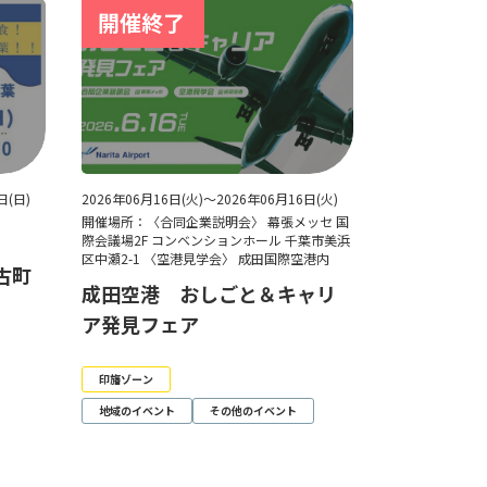
日(日)
2026年06月16日(火)～2026年06月16日(火)
8
開催場所：〈合同企業説明会〉 幕張メッセ 国
際会議場2F コンベンションホール 千葉市美浜
区中瀬2-1 〈空港見学会〉 成田国際空港内
多古町
成田空港 おしごと＆キャリ
ア発見フェア
印旛ゾーン
地域のイベント
その他のイベント