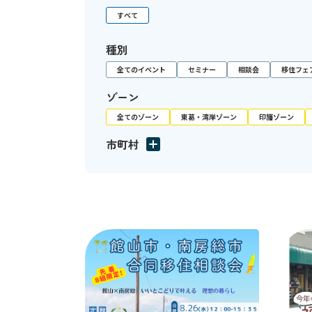
すべて
種別
全てのイベント
セミナー
相談会
移住フェ
ゾーン
全てのゾーン
東葛・湾岸ゾーン
印旛ゾーン
市町村