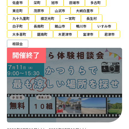
佐倉市
栄町
旭市
匝瑳市
多古町
東庄町
茂原市
山武市
大網白里市
九十九里町
横芝光町
一宮町
長生村
白子町
長南町
館山市
鴨川市
いすみ市
大多喜町
鋸南町
木更津市
富津市
君津市
相談会