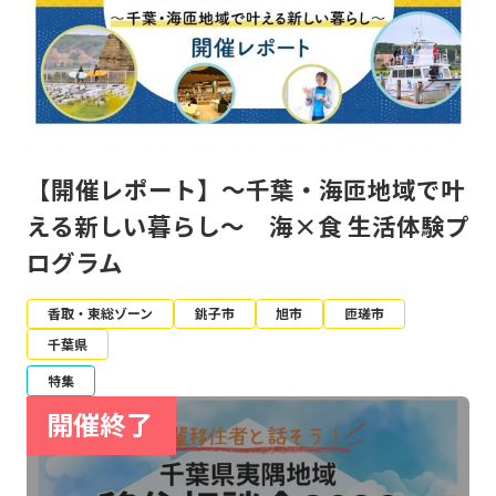
【開催レポート】～千葉・海匝地域で叶
える新しい暮らし～ 海×食 生活体験プ
ログラム
香取・東総ゾーン
銚子市
旭市
匝瑳市
千葉県
特集