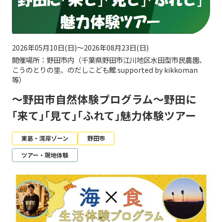
2026年05月10日(日)～2026年08月23日(日)
開催場所：野田市内（千葉県野田市江川地区水田型市民農園、
こうのとりの里、のだしこども館 supported by kikkoman
等）
～野田市自然体験プログラム～野田に
｢来て｣｢見て｣｢ふれて｣魅力体験ツアー
東葛・湾岸ゾーン
野田市
ツアー・現地体験