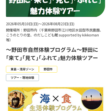
2026年05月10日(日)～2026年08月23日(日)
開催場所：野田市内（千葉県野田市江川地区水田型市民農園、
こうのとりの里、のだしこども館 supported by kikkoman
等）
～野田市自然体験プログラム～野田に
｢来て｣｢見て｣｢ふれて｣魅力体験ツアー
東葛・湾岸ゾーン
野田市
ツアー・現地体験