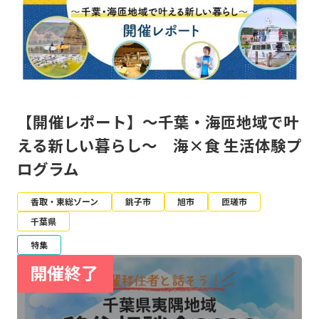
【開催レポート】～千葉・海匝地域で叶
える新しい暮らし～ 海×食 生活体験プ
ログラム
香取・東総ゾーン
銚子市
旭市
匝瑳市
千葉県
特集