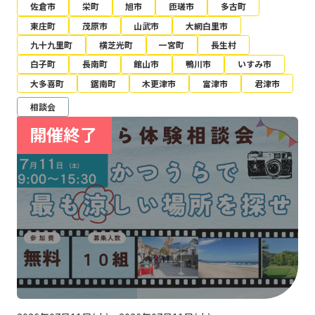
佐倉市
栄町
旭市
匝瑳市
多古町
東庄町
茂原市
山武市
大網白里市
九十九里町
横芝光町
一宮町
長生村
白子町
長南町
館山市
鴨川市
いすみ市
大多喜町
鋸南町
木更津市
富津市
君津市
相談会