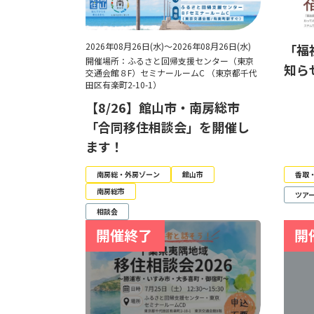
2026年08月26日(水)～2026年08月26日(水)
「福
開催場所：ふるさと回帰支援センター（東京
知ら
交通会館８F）セミナールームC （東京都千代
田区有楽町2-10-1）
【8/26】館山市・南房総市
「合同移住相談会」を開催し
ます！
南房総・外房ゾーン
館山市
香取
南房総市
ツア
相談会