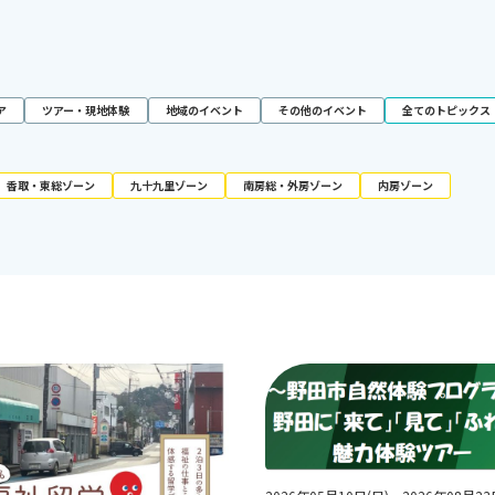
ア
ツアー・現地体験
地域のイベント
その他のイベント
全てのトピックス
香取・東総ゾーン
九十九里ゾーン
南房総・外房ゾーン
内房ゾーン