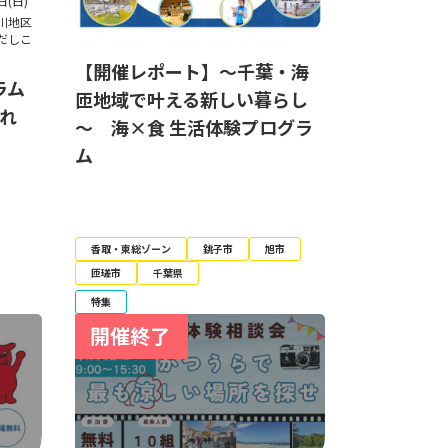
日(日)
川地区
だしこ
【開催レポート】～千葉・海
ラム
匝地域で叶える新しい暮らし
ふれ
～ 海×食 生活体験プログラ
ム
香取・東総ゾーン
銚子市
旭市
匝瑳市
千葉県
特集