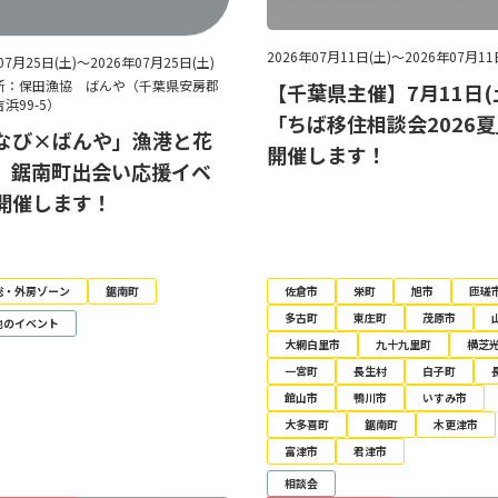
2026年07月11日(土)～2026年07月11
07月25日(土)～2026年07月25日(土)
所：保田漁協 ばんや（千葉県安房郡
【千葉県主催】7月11日(
浜99-5）
「ちば移住相談会2026
なび×ばんや」漁港と花
開催します！
、鋸南町出会い応援イベ
開催します！
総・外房ゾーン
鋸南町
佐倉市
栄町
旭市
匝瑳
多古町
東庄町
茂原市
他のイベント
大網白里市
九十九里町
横芝
一宮町
長生村
白子町
館山市
鴨川市
いすみ市
大多喜町
鋸南町
木更津市
富津市
君津市
相談会