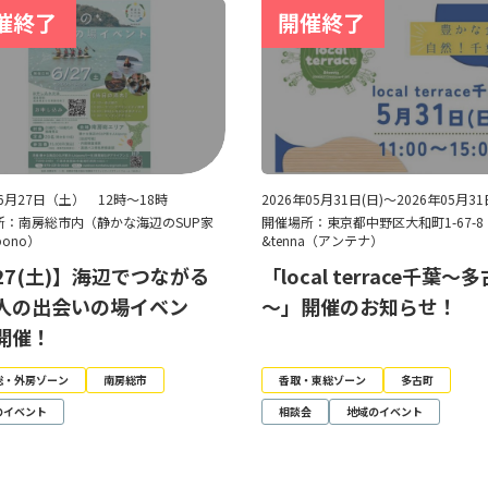
年6月27日（土） 12時～18時
2026年05月31日(日)～2026年05月31
所：南房総市内（静かな海辺のSUP家
開催場所：東京都中野区大和町1-67-
pono）
&tenna（アンテナ）
/27(土)】海辺でつながる
「local terrace千葉～
人の出会いの場イベン
～」開催のお知らせ！
開催！
総・外房ゾーン
南房総市
香取・東総ゾーン
多古町
のイベント
相談会
地域のイベント