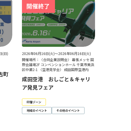
日(日)
2026年06月16日(火)～2026年06月16日(火)
8
開催場所：〈合同企業説明会〉 幕張メッセ 国
際会議場2F コンベンションホール 千葉市美浜
区中瀬2-1 〈空港見学会〉 成田国際空港内
多古町
成田空港 おしごと＆キャリ
ア発見フェア
印旛ゾーン
地域のイベント
その他のイベント