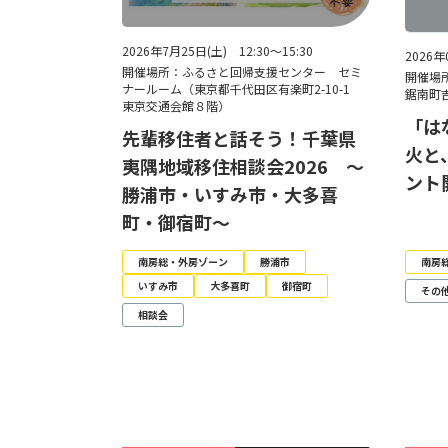
2026年7月25日(土) 12:30～15:30
2026年
開催場所：ふるさと回帰支援センター セミ
開催場
ナールーム（東京都千代田区有楽町2-10-1
鋸南町吉
東京交通会館８階）
「は
先輩移住者と話そう！千葉県
火と
夷隅地域移住相談会2026 ～
ント
勝浦市・いすみ市・大多喜
町・御宿町～
南房総・外房ゾーン
勝浦市
南房
いすみ市
大多喜町
御宿町
その
相談会