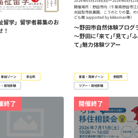
2026年05月10日(日)～2026年08月23
開催場所：野田市内（千葉県野田市江
水田型市民農園、こうのとりの里、の
ども館 supported by kikkoman等）
祉留学」留学者募集のお
～野田市自然体験プログ
せ！
～野田に｢来て｣｢見て｣｢
て｣魅力体験ツアー
・東総ゾーン
多古町
東葛・湾岸ゾーン
野田市
ー・現地体験
ツアー・現地体験