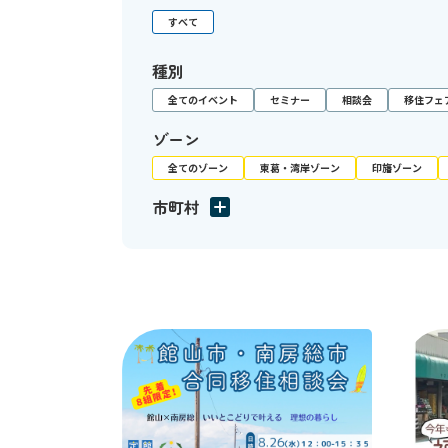
すべて
種別
全てのイベント
セミナー
相談会
移住フェ
ゾーン
全てのゾーン
東葛・湾岸ゾーン
印旛ゾーン
市町村