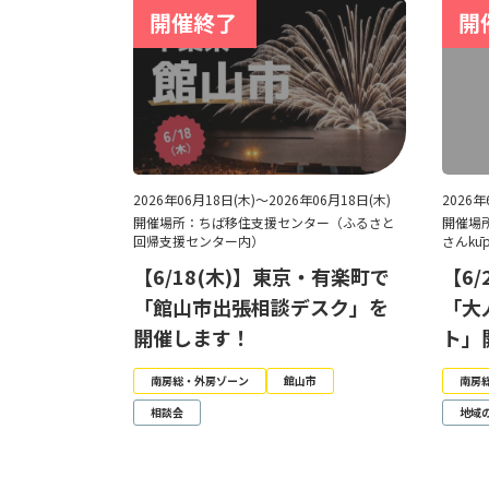
2026年06月18日(木)～2026年06月18日(木)
2026
開催場所：ちば移住支援センター（ふるさと
開催場
回帰支援センター内）
さんkū
【6/18(木)】東京・有楽町で
【6
「館山市出張相談デスク」を
「大
開催します！
ト」
南房総・外房ゾーン
館山市
南房
相談会
地域