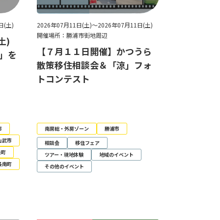
日(土)
2026年07月11日(土)～2026年07月11日(土)
開催場所：勝浦市街地周辺
土)
【７月１１日開催】かつうら
夏」を
散策移住相談会＆「涼」フォ
トコンテスト
市
南房総・外房ゾーン
勝浦市
山武市
相談会
移住フェア
光町
ツアー・現地体験
地域のイベント
長南町
その他のイベント