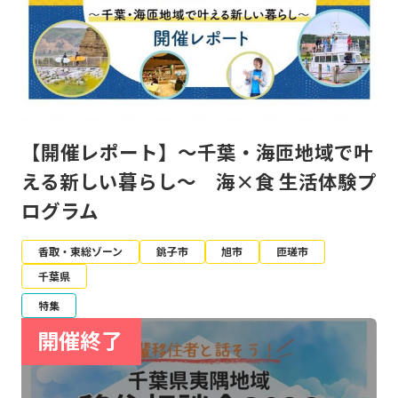
【開催レポート】～千葉・海匝地域で叶
える新しい暮らし～ 海×食 生活体験プ
ログラム
香取・東総ゾーン
銚子市
旭市
匝瑳市
千葉県
特集