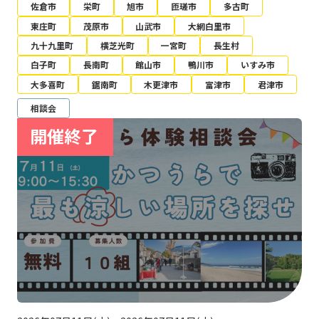
佐倉市
栄町
旭市
匝瑳市
多古町
東庄町
茂原市
山武市
大網白里市
九十九里町
横芝光町
一宮町
長生村
白子町
長南町
館山市
鴨川市
いすみ市
大多喜町
鋸南町
木更津市
富津市
君津市
相談会