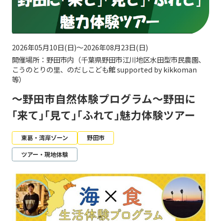
2026年05月10日(日)～2026年08月23日(日)
開催場所：野田市内（千葉県野田市江川地区水田型市民農園、
こうのとりの里、のだしこども館 supported by kikkoman
等）
～野田市自然体験プログラム～野田に
｢来て｣｢見て｣｢ふれて｣魅力体験ツアー
東葛・湾岸ゾーン
野田市
ツアー・現地体験