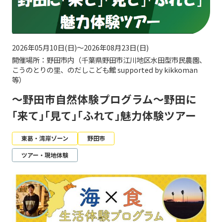
2026年05月10日(日)～2026年08月23日(日)
開催場所：野田市内（千葉県野田市江川地区水田型市民農園、
こうのとりの里、のだしこども館 supported by kikkoman
等）
～野田市自然体験プログラム～野田に
｢来て｣｢見て｣｢ふれて｣魅力体験ツアー
東葛・湾岸ゾーン
野田市
ツアー・現地体験