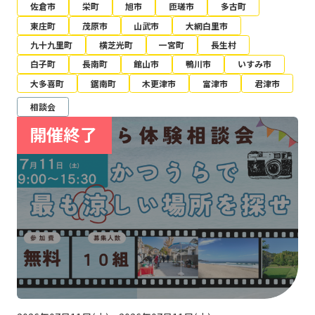
佐倉市
栄町
旭市
匝瑳市
多古町
東庄町
茂原市
山武市
大網白里市
九十九里町
横芝光町
一宮町
長生村
白子町
長南町
館山市
鴨川市
いすみ市
大多喜町
鋸南町
木更津市
富津市
君津市
相談会