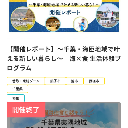
【開催レポート】～千葉・海匝地域で叶
える新しい暮らし～ 海×食 生活体験プ
ログラム
香取・東総ゾーン
銚子市
旭市
匝瑳市
千葉県
特集