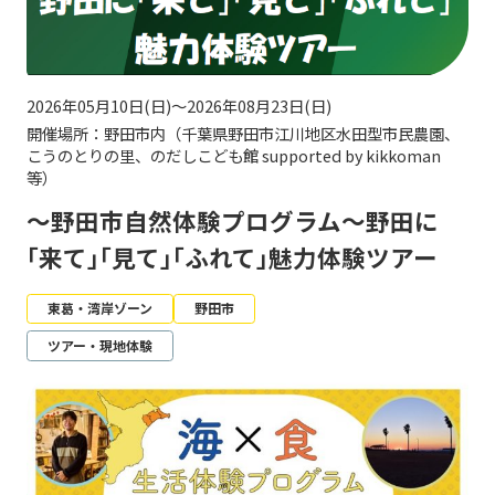
2026年05月10日(日)～2026年08月23日(日)
開催場所：野田市内（千葉県野田市江川地区水田型市民農園、
こうのとりの里、のだしこども館 supported by kikkoman
等）
～野田市自然体験プログラム～野田に
｢来て｣｢見て｣｢ふれて｣魅力体験ツアー
東葛・湾岸ゾーン
野田市
ツアー・現地体験