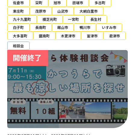
佐倉市
栄町
旭市
匝瑳市
多古町
東庄町
茂原市
山武市
大網白里市
九十九里町
横芝光町
一宮町
長生村
白子町
長南町
館山市
鴨川市
いすみ市
大多喜町
鋸南町
木更津市
富津市
君津市
相談会