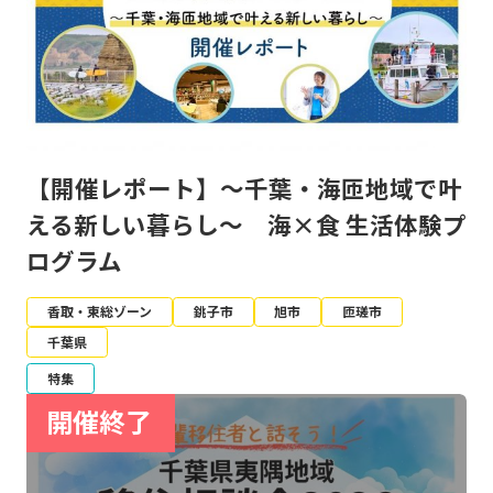
【開催レポート】～千葉・海匝地域で叶
える新しい暮らし～ 海×食 生活体験プ
ログラム
香取・東総ゾーン
銚子市
旭市
匝瑳市
千葉県
特集