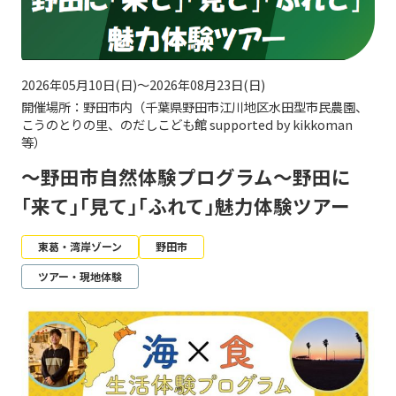
2026年05月10日(日)～2026年08月23日(日)
開催場所：野田市内（千葉県野田市江川地区水田型市民農園、
こうのとりの里、のだしこども館 supported by kikkoman
等）
～野田市自然体験プログラム～野田に
｢来て｣｢見て｣｢ふれて｣魅力体験ツアー
東葛・湾岸ゾーン
野田市
ツアー・現地体験