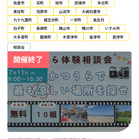
佐倉市
栄町
旭市
匝瑳市
多古町
東庄町
茂原市
山武市
大網白里市
九十九里町
横芝光町
一宮町
長生村
白子町
長南町
館山市
鴨川市
いすみ市
大多喜町
鋸南町
木更津市
富津市
君津市
相談会