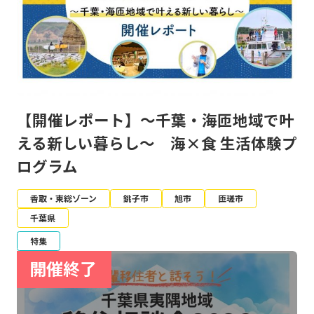
【開催レポート】～千葉・海匝地域で叶
える新しい暮らし～ 海×食 生活体験プ
ログラム
香取・東総ゾーン
銚子市
旭市
匝瑳市
千葉県
特集