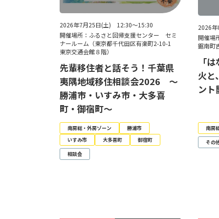
2026年7月25日(土) 12:30～15:30
2026年
開催場所：ふるさと回帰支援センター セミ
開催場
ナールーム（東京都千代田区有楽町2-10-1
鋸南町吉
東京交通会館８階）
「は
先輩移住者と話そう！千葉県
火と
夷隅地域移住相談会2026 ～
ント
勝浦市・いすみ市・大多喜
町・御宿町～
南房総・外房ゾーン
勝浦市
南房
いすみ市
大多喜町
御宿町
その
相談会