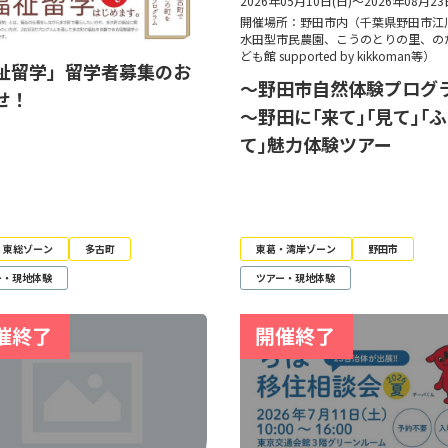
2026年05月10日(日)～2026年08月23
開催場所：野田市内（千葉県野田市江
水田型市民農園、こうのとりの里、の
ども館 supported by kikkoman等）
祉留学」留学者募集のお
～野田市自然体験プログ
せ！
～野田に｢来て｣｢見て｣｢
て｣魅力体験ツアー
・東総ゾーン
多古町
東葛・湾岸ゾーン
野田市
ー・現地体験
ツアー・現地体験