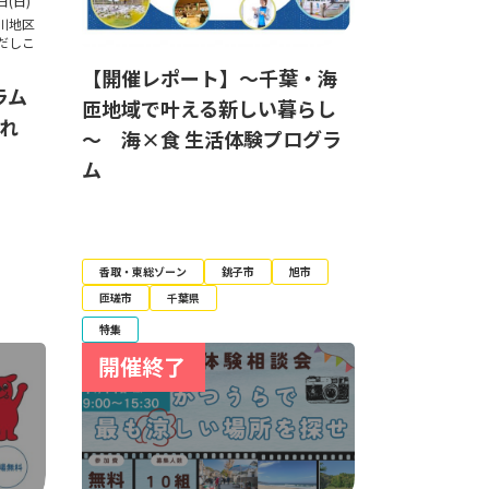
日(日)
川地区
だしこ
【開催レポート】～千葉・海
ラム
匝地域で叶える新しい暮らし
ふれ
～ 海×食 生活体験プログラ
ム
香取・東総ゾーン
銚子市
旭市
匝瑳市
千葉県
特集