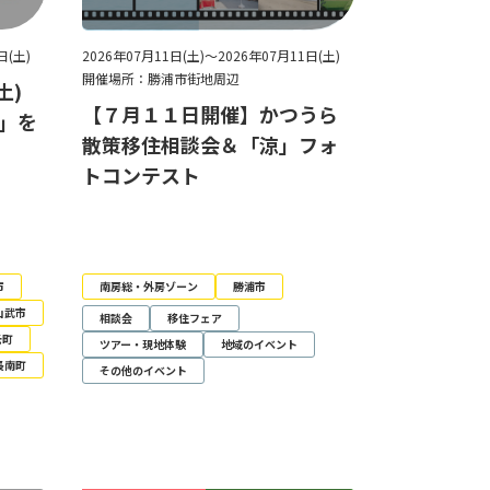
日(土)
2026年07月11日(土)～2026年07月11日(土)
開催場所：勝浦市街地周辺
土)
【７月１１日開催】かつうら
夏」を
散策移住相談会＆「涼」フォ
トコンテスト
市
南房総・外房ゾーン
勝浦市
山武市
相談会
移住フェア
光町
ツアー・現地体験
地域のイベント
長南町
その他のイベント