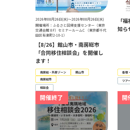
2026年08月26日(水)～2026年08月26日(水)
「福
開催場所：ふるさと回帰支援センター（東京
知ら
交通会館８F）セミナールームC （東京都千代
田区有楽町2-10-1）
【8/26】館山市・南房総市
「合同移住相談会」を開催し
ます！
南房総・外房ゾーン
館山市
香取
南房総市
ツア
相談会