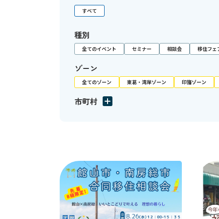
すべて
種別
全てのイベント
セミナー
相談会
移住フェ
ゾーン
全てのゾーン
東葛・湾岸ゾーン
印旛ゾーン
市町村