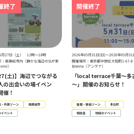
年6月27日（土） 12時～18時
2026年05月31日(日)～2026年05月31
所：南房総市内（静かな海辺のSUP家
開催場所：東京都中野区大和町1-67-
pono）
&tenna（アンテナ）
/27(土)】海辺でつながる
「local terrace千葉～
人の出会いの場イベン
～」開催のお知らせ！
開催！
総・外房ゾーン
南房総市
香取・東総ゾーン
多古町
のイベント
相談会
地域のイベント