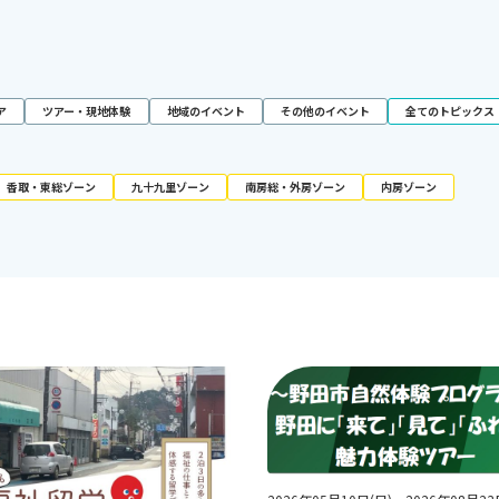
ア
ツアー・現地体験
地域のイベント
その他のイベント
全てのトピックス
香取・東総ゾーン
九十九里ゾーン
南房総・外房ゾーン
内房ゾーン