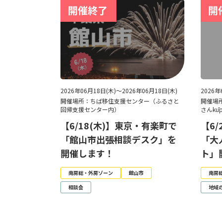
2026年06月18日(木)～2026年06月18日(木)
2026
開催場所：ちば移住支援センター（ふるさと
開催場
回帰支援センター内）
さんkū
【6/18(木)】東京・有楽町で
【6
「館山市出張相談デスク」を
「大
開催します！
ト」
南房総・外房ゾーン
館山市
南房
相談会
地域