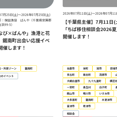
2026年07月11日(土)～2026年07月11
07月25日(土)～2026年07月25日(土)
所：保田漁協 ばんや（千葉県安房郡
【千葉県主催】7月11日(
浜99-5）
「ちば移住相談会2026
なび×ばんや」漁港と花
開催します！
、鋸南町出会い応援イベ
開催します！
総・外房ゾーン
鋸南町
佐倉市
栄町
旭市
匝瑳
多古町
東庄町
茂原市
他のイベント
大網白里市
九十九里町
横芝
一宮町
長生村
白子町
館山市
鴨川市
いすみ市
大多喜町
鋸南町
木更津市
富津市
君津市
相談会