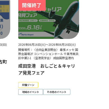
日(日)
2026年06月16日(火)～2026年06月16日(火)
8
開催場所：〈合同企業説明会〉 幕張メッセ 国
際会議場2F コンベンションホール 千葉市美浜
区中瀬2-1 〈空港見学会〉 成田国際空港内
多古町
成田空港 おしごと＆キャリ
ア発見フェア
印旛ゾーン
地域のイベント
その他のイベント