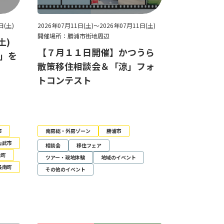
日(土)
2026年07月11日(土)～2026年07月11日(土)
開催場所：勝浦市街地周辺
土)
【７月１１日開催】かつうら
夏」を
散策移住相談会＆「涼」フォ
トコンテスト
市
南房総・外房ゾーン
勝浦市
山武市
相談会
移住フェア
光町
ツアー・現地体験
地域のイベント
長南町
その他のイベント