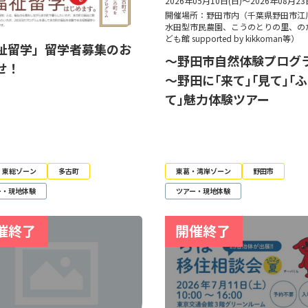
2026年05月10日(日)～2026年08月23
開催場所：野田市内（千葉県野田市江
水田型市民農園、こうのとりの里、の
ども館 supported by kikkoman等）
祉留学」留学者募集のお
～野田市自然体験プログ
せ！
～野田に｢来て｣｢見て｣｢
て｣魅力体験ツアー
・東総ゾーン
多古町
東葛・湾岸ゾーン
野田市
ー・現地体験
ツアー・現地体験