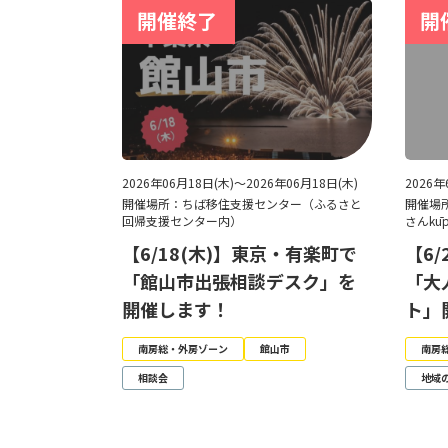
2026年06月18日(木)～2026年06月18日(木)
2026
開催場所：ちば移住支援センター（ふるさと
開催場
回帰支援センター内）
さんkū
【6/18(木)】東京・有楽町で
【6
「館山市出張相談デスク」を
「大
開催します！
ト」
南房総・外房ゾーン
館山市
南房
相談会
地域