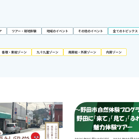
ア
ツアー・現地体験
地域のイベント
その他のイベント
全てのトピックス
香取・東総ゾーン
九十九里ゾーン
南房総・外房ゾーン
内房ゾーン