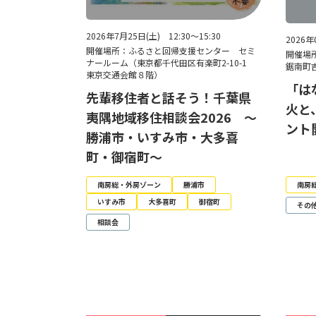
2026年7月25日(土) 12:30～15:30
2026年
開催場所：ふるさと回帰支援センター セミ
開催場
ナールーム（東京都千代田区有楽町2-10-1
鋸南町吉
東京交通会館８階）
「は
先輩移住者と話そう！千葉県
火と
夷隅地域移住相談会2026 ～
ント
勝浦市・いすみ市・大多喜
町・御宿町～
南房総・外房ゾーン
勝浦市
南房
いすみ市
大多喜町
御宿町
その
相談会