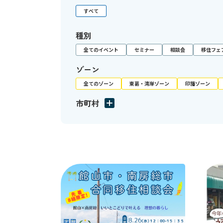
すべて
種別
全てのイベント
セミナー
相談会
移住フェ
ゾーン
全てのゾーン
東葛・湾岸ゾーン
印旛ゾーン
市町村