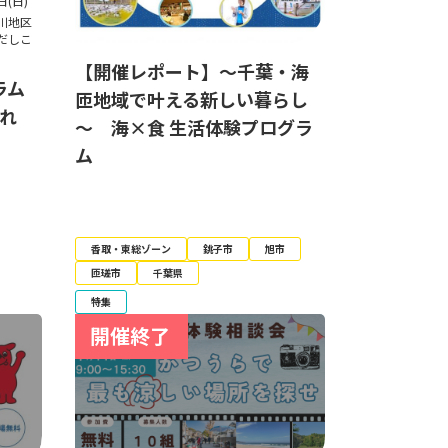
日(日)
川地区
だしこ
【開催レポート】～千葉・海
ラム
匝地域で叶える新しい暮らし
ふれ
～ 海×食 生活体験プログラ
ム
香取・東総ゾーン
銚子市
旭市
匝瑳市
千葉県
特集