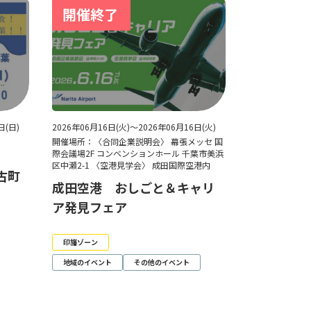
日(日)
2026年06月16日(火)～2026年06月16日(火)
8
開催場所：〈合同企業説明会〉 幕張メッセ 国
際会議場2F コンベンションホール 千葉市美浜
区中瀬2-1 〈空港見学会〉 成田国際空港内
多古町
成田空港 おしごと＆キャリ
ア発見フェア
印旛ゾーン
地域のイベント
その他のイベント