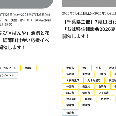
2026年07月11日(土)～2026年07月11
07月25日(土)～2026年07月25日(土)
所：保田漁協 ばんや（千葉県安房郡
【千葉県主催】7月11日(
浜99-5）
「ちば移住相談会2026
なび×ばんや」漁港と花
開催します！
、鋸南町出会い応援イベ
開催します！
総・外房ゾーン
鋸南町
佐倉市
栄町
旭市
匝瑳
多古町
東庄町
茂原市
他のイベント
大網白里市
九十九里町
横芝
一宮町
長生村
白子町
館山市
鴨川市
いすみ市
大多喜町
鋸南町
木更津市
富津市
君津市
相談会