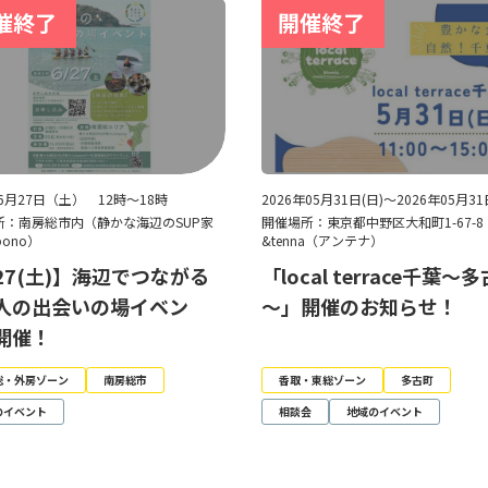
年6月27日（土） 12時～18時
2026年05月31日(日)～2026年05月31
所：南房総市内（静かな海辺のSUP家
開催場所：東京都中野区大和町1-67-
pono）
&tenna（アンテナ）
/27(土)】海辺でつながる
「local terrace千葉～
人の出会いの場イベン
～」開催のお知らせ！
開催！
総・外房ゾーン
南房総市
香取・東総ゾーン
多古町
のイベント
相談会
地域のイベント