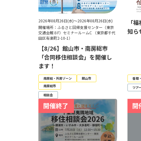
2026年08月26日(水)～2026年08月26日(水)
「福
開催場所：ふるさと回帰支援センター（東京
知ら
交通会館８F）セミナールームC （東京都千代
田区有楽町2-10-1）
【8/26】館山市・南房総市
「合同移住相談会」を開催し
ます！
南房総・外房ゾーン
館山市
香取
南房総市
ツア
相談会