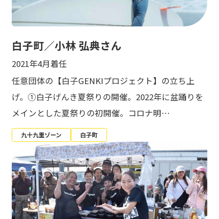
白子町／小林 弘典さん
2021年4月着任
任意団体の【白子GENKIプロジェクト】の立ち上
げ。①白子げんき夏祭りの開催。2022年に盆踊りを
メインとした夏祭りの初開催。コロナ明…
九十九里ゾーン
白子町