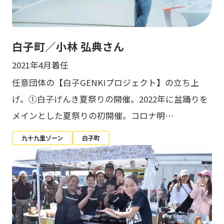
白子町／小林 弘典さん
2021年4月着任
任意団体の【白子GENKIプロジェクト】の立ち上
げ。①白子げんき夏祭りの開催。2022年に盆踊りを
メインとした夏祭りの初開催。コロナ明…
九十九里ゾーン
白子町