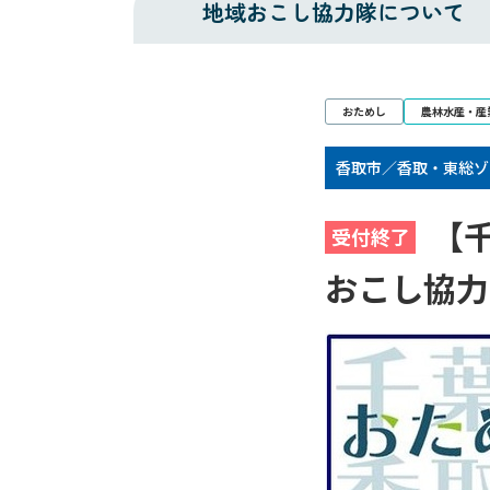
地域おこし
協力隊について
おためし
農林水産・産
香取市／香取・東総ゾ
【千
受付終了
おこし協力