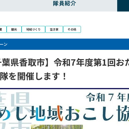
隊員紹介
業
観光
地域づくり
空き家
その他
ーン
葉県香取市】令和7年度第1回お
隊を開催します！