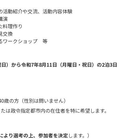
の活動紹介や交流、活動内容体験
講演
た料理作り
見交換
るワークショップ 等
曜日）から令和7年8月11日（月曜日・祝日）の2泊3日
40歳の方（性別は問いません）
または政令指定都市内の在住者を特に希望します。
により選考の上、参加者を決定
します。）